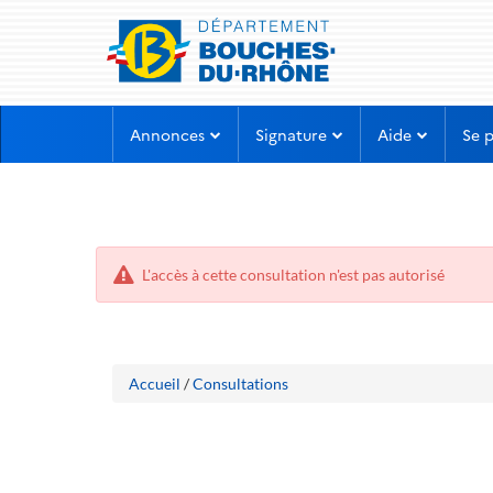
Aller
Aller
Annonces
Signature
Aide
Se 
au
au
menu
contenu
L'accès à cette consultation n'est pas autorisé
Accueil
/
Consultations