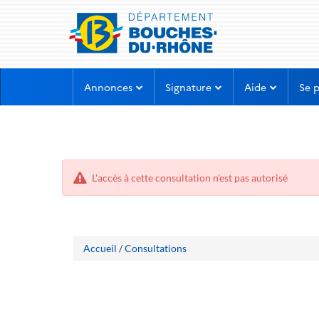
Aller
Aller
Annonces
Signature
Aide
Se 
au
au
menu
contenu
L'accès à cette consultation n'est pas autorisé
Accueil
/
Consultations