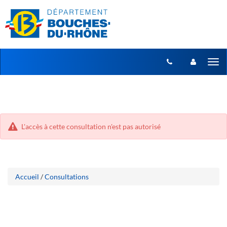
Aller
Aller
Tog
au
au
menu
nav
contenu
L'accès à cette consultation n'est pas autorisé
Accueil
/
Consultations