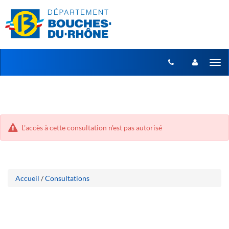
Aller
Aller
Tog
au
au
menu
nav
contenu
L'accès à cette consultation n'est pas autorisé
Accueil
/
Consultations